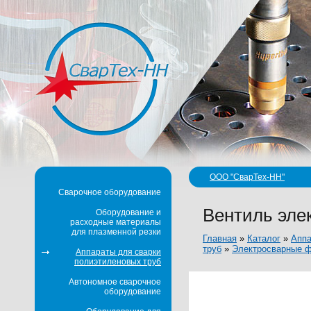
ООО "СварТех-НН"
Сварочное оборудование
Вентиль эле
Оборудование и
расходные материалы
для плазменной резки
Главная
»
Каталог
»
Аппа
труб
»
Электросварные ф
Аппараты для сварки
полиэтиленовых труб
Автономное сварочное
оборудование