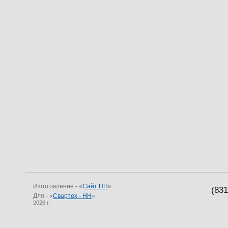
Изготовление - «
Сайт НН
»
(83
Для - «
Свартех - НН
»
2026 г.