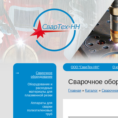
ООО "СварТех-НН"
О к
Сварочное
оборудование
Сварочное об
Оборудование и
расходные
Главная
»
Каталог
»
Сварочно
материалы для
плазменной резки
Аппараты для
сварки
полиэтиленовых
труб