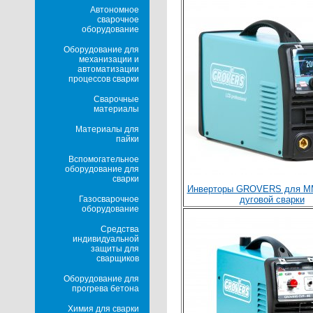
Автономное
сварочное
оборудование
Оборудование для
механизации и
автоматизации
процессов сварки
Сварочные
материалы
Материалы для
пайки
Вспомогательное
оборудование для
сварки
Инверторы GROVERS для М
Газосварочное
дуговой сварки
оборудование
Средства
индивидуальной
защиты для
сварщиков
Оборудование для
прогрева бетона
Химия для сварки