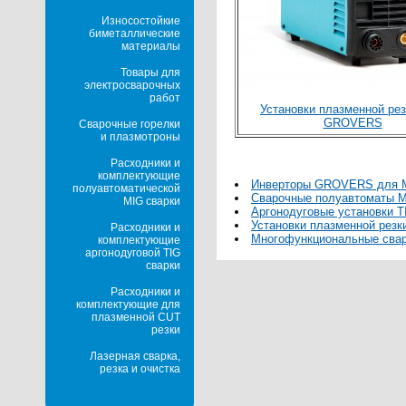
Износостойкие
биметаллические
материалы
Товары для
электросварочных
работ
Установки плазменной ре
GROVERS
Сварочные горелки
и плазмотроны
Расходники и
комплектующие
Инверторы GROVERS для М
полуавтоматической
Сварочные полуавтоматы
MIG сварки
Аргонодуговые установки
Установки плазменной ре
Расходники и
Многофункциональные сва
комплектующие
аргонодуговой TIG
сварки
Расходники и
комплектующие для
плазменной CUT
резки
Лазерная сварка,
резка и очистка