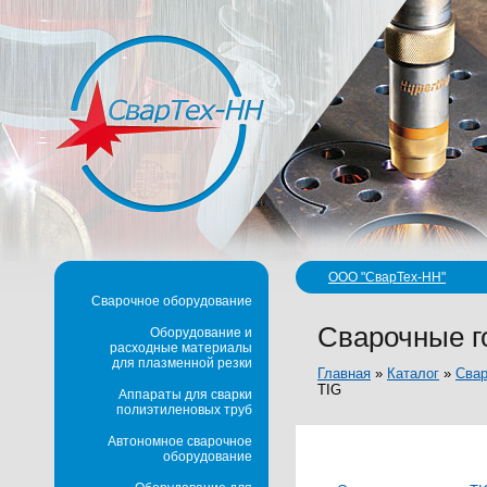
ООО "СварТех-НН"
Сварочное оборудование
Сварочные г
Оборудование и
расходные материалы
для плазменной резки
Главная
»
Каталог
»
Свар
TIG
Аппараты для сварки
полиэтиленовых труб
Автономное сварочное
оборудование