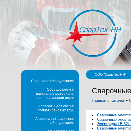
ООО "СварТех-НН"
Сварочное оборудование
Сварочные
Оборудование и
расходные материалы
для плазменной резки
Главная
»
Каталог
»
Аппараты для сварки
полиэтиленовых труб
Сварочные электр
Автономное сварочное
Сварочные электро
оборудование
Электроды LB-52U 
Сварочные электро