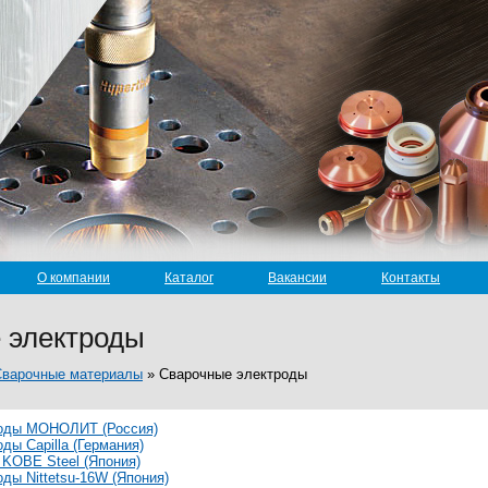
О компании
Каталог
Вакансии
Контакты
 электроды
Сварочные материалы
»
Сварочные электроды
оды МОНОЛИТ (Россия)
ды Capilla (Германия)
KOBE Steel (Япония)
ды Nittetsu-16W (Япония)