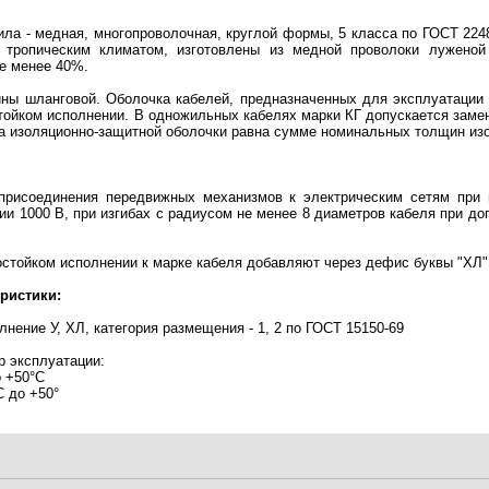
ила - медная, многопроволочная, круглой формы, 5 класса по ГОСТ 22
 тропическим климатом, изготовлены из медной проволоки луженой
е менее 40%.
зины шланговой. Оболочка кабелей, предназначенных для эксплуатации
тойком исполнении. В одножильных кабелях марки КГ допускается замен
 изоляционно-защитной оболочки равна сумме номинальных толщин изо
присоединения передвижных механизмов к электрическим сетям при 
и 1000 В, при изгибах с радиусом не менее 8 диаметров кабеля при д
остойком исполнении к марке кабеля добавляют через дефис буквы "ХЛ"
ристики:
лнение У, ХЛ, категория размещения - 1, 2 по ГОСТ 15150-69
р эксплуатации:
о +50°С
С до +50°