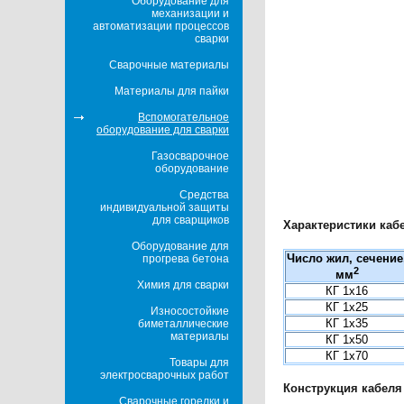
Оборудование для
механизации и
автоматизации процессов
сварки
Сварочные материалы
Материалы для пайки
Вспомогательное
оборудование для сварки
Газосварочное
оборудование
Средства
индивидуальной защиты
для сварщиков
Характеристики каб
Оборудование для
Число жил, сечение
прогрева бетона
2
мм
Химия для сварки
КГ 1х16
КГ 1х25
Износостойкие
КГ 1х35
биметаллические
материалы
КГ 1х50
КГ 1х70
Товары для
электросварочных работ
Конструкция кабеля 
Сварочные горелки и