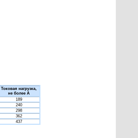
Токовая нагрузка,
не более А
189
240
298
362
437