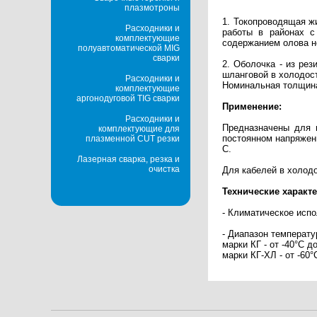
плазмотроны
1. Токопроводящая ж
Расходники и
работы в районах с
комплектующие
содержанием олова н
полуавтоматической MIG
сварки
2. Оболочка - из ре
шланговой в холодос
Расходники и
Номинальная толщина
комплектующие
аргонодуговой TIG сварки
Применение:
Расходники и
Предназначены для 
комплектующие для
постоянном напряжени
плазменной CUT резки
С.
Лазерная сварка, резка и
очистка
Для кабелей в холод
Технические характе
- Климатическое испо
- Диапазон температу
марки КГ - от -40°С д
марки КГ-ХЛ - от -60°