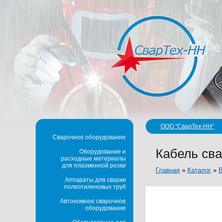
ООО "СварТех-НН"
Сварочное оборудование
Кабель св
Оборудование и
расходные материалы
для плазменной резки
Главная
»
Каталог
»
В
Аппараты для сварки
полиэтиленовых труб
Автономное сварочное
оборудование