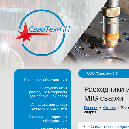
ООО "СварТех-НН"
Сварочное оборудование
Расходники 
Оборудование и
расходные материалы
MIG сварки
для плазменной резки
Аппараты для сварки
Главная
»
Каталог
»
Расх
полиэтиленовых труб
сварки
Автономное сварочное
оборудование
Сопла газораспредел