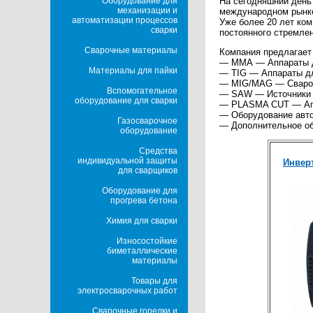
Оборудование для
На сегодняшний день
механизации и
международном рынк
автоматизации процессов
Уже более 20 лет ко
сварки
постоянного стремлен
Сварочные материалы
Компания предлагает
— ММА — Аппараты дл
Материалы для пайки
— TIG — Аппараты дл
— MIG/MAG — Свароч
Вспомогательное
— SAW — Источники п
оборудование для сварки
— PLASMA CUT — Апп
— Оборудование авто
Газосварочное
— Дополнительное об
оборудование
Средства
индивидуальной защиты
Инвер
для сварщиков
Оборудование для
прогрева бетона
Химия для сварки
Износостойкие
биметаллические
материалы
Товары для
электросварочных работ
Сварочные горелки и