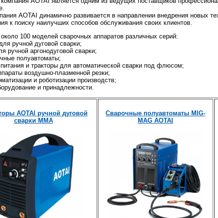
 компания AOTAI является одним из ведущих поставщиков профессиональ
е.
мпания AOTAI динамично развивается в направлении внедрения новых те
ия к поиску наилучших способов обслуживания своих клиентов.
 около 100 моделей сварочных аппаратов различных серий:
я ручной дуговой сварки;
я ручной аргонодуговой сварки;
ные полуавтоматы;
итания и тракторы для автоматической сварки под флюсом;
араты воздушно-плазменной резки;
матизации и роботизации производств;
орудование и принадлежности.
торы AOTAI ручной дуговой
Сварочные полуавтоматы MIG-
сварки ММА
MAG
AOTAI