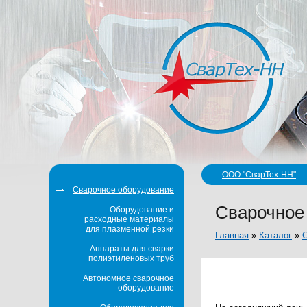
ООО "СварТех-НН"
Сварочное оборудование
Сварочное
Оборудование и
расходные материалы
для плазменной резки
Главная
»
Каталог
»
С
Аппараты для сварки
полиэтиленовых труб
Автономное сварочное
оборудование