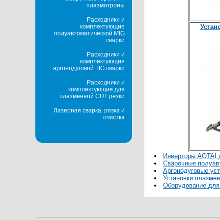
плазмотроны
Расходники и
комплектующие
Устан
полуавтоматической MIG
сварки
Расходники и
комплектующие
аргонодуговой TIG сварки
Расходники и
комплектующие для
плазменной CUT резки
Лазерная сварка, резка и
очистка
Инверторы AOTAI 
Сварочные полуа
Аргонодуговые уст
Установки плазме
Оборудование для