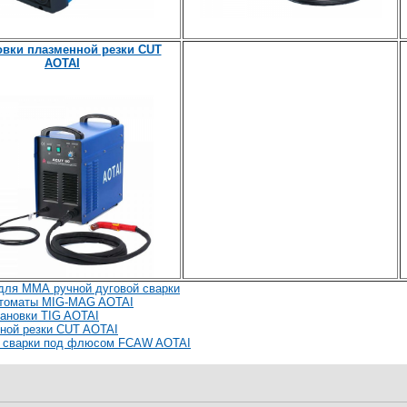
овки плазменной резки CUT
AOTAI
для ММА ручной дуговой сварки
втоматы MIG-MAG AOTAI
ановки TIG AOTAI
нной резки CUT AOTAI
 сварки под флюсом FCAW AOTAI