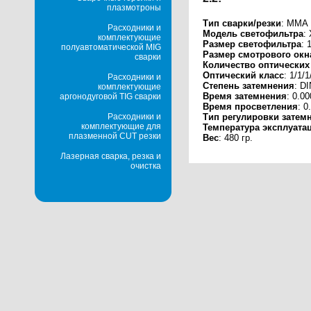
плазмотроны
Тип сварки/резки
: MMA
Расходники и
Модель светофильтра
:
комплектующие
Размер светофильтра
: 
полуавтоматической MIG
Размер смотрового окн
сварки
Количество оптических
Оптический класс
: 1/1/1
Расходники и
Степень затемнения
: DI
комплектующие
Время затемнения
: 0.0
аргонодуговой TIG сварки
Время просветления
: 0
Тип регулировки затем
Расходники и
комплектующие для
Температура эксплуата
плазменной CUT резки
Вес
: 480 гр.
Лазерная сварка, резка и
очистка