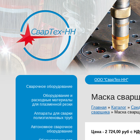
ООО "СварТех-НН"
Сварочное оборудование
Маска сварщ
Оборудование и
расходные материалы
для плазменной резки
Главная
»
Каталог
»
Сред
сварщика
»
Маска сварщи
Аппараты для сварки
полиэтиленовых труб
Автономное сварочное
оборудование
Цена - 2 724,00 руб с Н