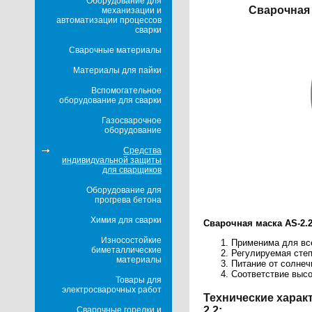
Оборудование для
Сварочная 
механизации и
автоматизации процессов
сварки
Сварочные материалы
Материалы для пайки
Вспомогательное
оборудование для сварки
Газосварочное
оборудование
Средства
индивидуальной защиты
для сварщиков
Оборудование для
прогрева бетона
Химия для сварки
Сварочная маска AS-2.
Износостойкие
Применима для все
биметаллические
Регулируемая степ
материалы
Питание от солнеч
Соответствие выс
Товары для
электросварочных работ
Технические харак
2.2:
Сварочные горелки и