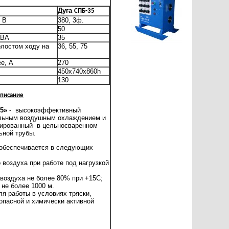
Дуга
СПБ-35
 В
380, 3ф.
50
кВА
35
олостом ходу на
36, 55, 75
ее, А
270
450х740х860
h
130
писание
5»
- высокоэффективный
ельным воздушным охлаждением и
тированный в цельносваренном
ьной трубы.
 обеспечивается в следующих
 воздуха при работе под нагрузкой
 воздуха не более 80% при +15С;
 не более 1000 м.
ля работы в условиях тряски,
опасной и химически активной