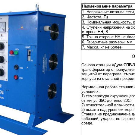
Наименование параметра
1. Напряжение питание сети,
2. Частота, Гц
3. Номинальная мощность, 
4. Ступени напряжения на х
стороне НН, В
5. Ток на стороне НН не бол
6. Габаритные размеры, мм
7. Масса, кг не более
О
Основа станции
«
Дуга
СПБ-3
трансформатор с принудит
защитой от перегрева, смон
корпусе из стальной профил
Нормальная работа станции
условиях:
1) температура окружающего
от минус 35С до плюс 20С;
2) относительной влажности
3) высота над уровнем моря-
Станция не предназначена д
вибраций, ударов, во взрыво
среде.