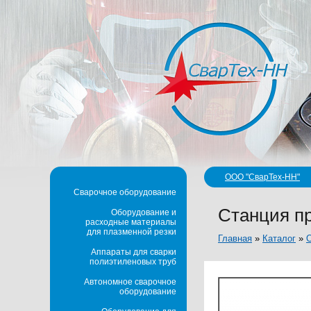
ООО "СварТех-НН"
Сварочное оборудование
Станция пр
Оборудование и
расходные материалы
для плазменной резки
Главная
»
Каталог
»
О
Аппараты для сварки
полиэтиленовых труб
Автономное сварочное
оборудование