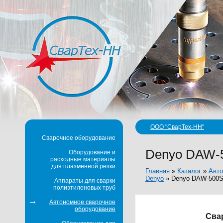
ООО "СварТех-НН"
Сварочное оборудование
Denyo DAW-
Оборудование и
расходные материалы
для плазменной резки
Главная
»
Каталог
»
Авто
Denyo
»
Denyo DAW-500
Аппараты для сварки
полиэтиленовых труб
Автономное сварочное
оборудование
Сва