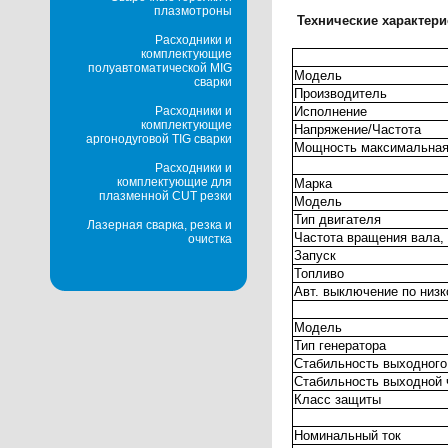
плазмотроны
Технические характери
Расходники и
комплектующие
полуавтоматической MIG
Модель
сварки
Производитель
Исполнение
Расходники и
комплектующие
Напряжение/Частота
аргонодуговой TIG сварки
Мощность максимальная
Расходники и
комплектующие для
Марка
плазменной CUT резки
Модель
Тип двигателя
Лазерная сварка, резка и
Частота вращения вала,
очистка
Запуск
Топливо
Авт. выключение по низ
Модель
Тип генератора
Стабильность выходного
Стабильность выходной 
Класс защиты
Номинальный ток