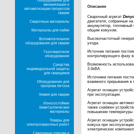
Оборудование для
механизации и
Описание
автоматизации процессов
сварки
Сварочный агрегат
Deny
двигателя, собранные на
Сварочные материалы
аккумулятор, топливный 
общим кожухом.
Материалы для пайки
Высокочастотный генерат
Вспомогательное
ухода.
оборудование для сварки
Источник питания постоя
Газосварочное
контролирующего фазу вы
оборудование
Возможность использован
Средства
3.0кВА.
индивидуальной защиты
для сварщиков
Источники питания посто
взаимного прерывания в 
Оборудование для
прогрева бетона
Агрегат оснащен устрой
при эксплуатации.
Химия для сварки
Агрегат оснащен автомат
Износостойкие
также снабжен устройств
биметаллические
повышении температуры 
материалы
Агрегат оснащен устройс
Товары для
кожуха при эксплуатации
электросварочных работ
электрических компонент
Сварочные горелки и